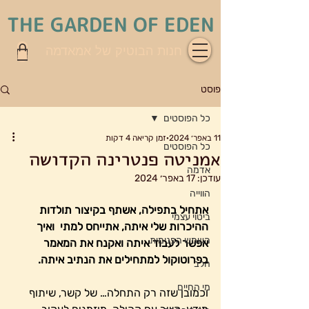
THE GARDEN OF EDEN
חנות הבוטיק של אמאדמה
פוסט
כל הפוסטים
11 באפר׳ 2024
זמן קריאה 4 דקות
כל הפוסטים
אמניטה פנטרינה הקדושה
אדמה
עודכן:
17 באפר׳ 2024
הווייה
אתחיל בתפילה, אשתף בקיצור תולדות 
ביטוי עצמי
ההיכרות שלי איתה, אתייחס למתי  ואיך 
השמש הפנימית
אפשר לעבוד איתה ואקנח את המאמר 
בפרוטוקול למתחילים את הנתיב איתה.
הלב
מי החיים
וכמובן שזה רק התחלה… של קשר, שיתוף 