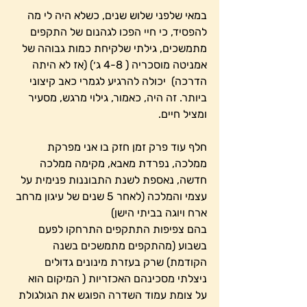
במאי שלפני שלוש שנים, כשלא היה לי מה 
להפסיד, כי חיי הפכו לגהנום של התקפים 
מתמשכים, גילתי שלקיחת כמות גבוהה של 
אמניטה מוסכריה ( 4-8 ג׳) (אז לא היתה 
הדרכה)  יכולה להרגיע לגמרי כאב קיצוני 
ביותר. זה היה, כאמור, גילוי מרגש, מסעיר 
ומציל חיים.  
חלף עוד פרק זמן חזק בו אני מפרקת 
ממלכה, נפרדת מאבא, מקימה ממלכה 
חדשה, נאספת לשנת התבוננות פנימית על 
עצמי והמלכה (לאחר 5 שנים של עיגון מרחב 
ארח ויוגה בביתי הישן)
בהם צפיפות התתקפים התרחקו לפעם 
בשבוע (מהתקפים מתמשכים בשנה 
הקודמת) שרק בעזרת מינונים גדולים 
ניצלתי מסכינהם האכזריות ( המיקום הוא 
על צומת עמוד השדרה הפוגש את הגולגולת 