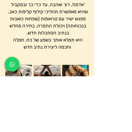
'אדמה', רוך ואהבה, עד כדי כך ובמקביל 
שהיא מאפשרת תהליכי קילוף קליפות כאב, 
מפגש ישיר עם טראומות (שפחות כואבות 
בנכוחותה) ויכולת התמרה, בחירה מחדש 
בנתיב הסתכלות חדש. 
היא תמלא אותך בשפע של כח, חמלה 
וחכמה ליצירת נתיב חדש
עד כאן להיום  אם כי יש עוד אבל אמשיך 
מכאן
https://youtu.be/G2aobIMqhHY