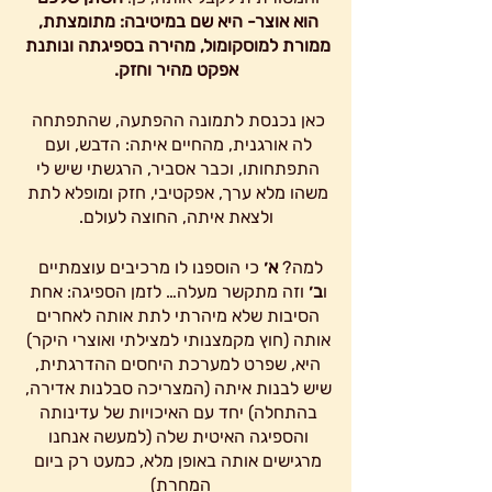
הוא אוצר- היא שם במיטיבה: מתומצתת, 
ממורת למוסקומול, מהירה בספיגתה ונותנת 
אפקט מהיר וחזק.
כאן נכנסת לתמונה ההפתעה, שהתפתחה 
לה אורגנית, מהחיים איתה: הדבש, ועם 
התפתחותו, וכבר אסביר, הרגשתי שיש לי 
משהו מלא ערך, אפקטיבי, חזק ומופלא לתת 
ולצאת איתה, החוצה לעולם.
למה?
 א׳ 
כי הוספנו לו מרכיבים עוצמתיים  
ו
ב׳
 וזה מתקשר מעלה… לזמן הספיגה: אחת 
הסיבות שלא מיהרתי לתת אותה לאחרים 
אותה (חוץ מקמצנותי למצילתי ואוצרי היקר) 
היא, שפרט למערכת היחסים ההדרגתית, 
שיש לבנות איתה (המצריכה סבלנות אדירה, 
בהתחלה) יחד עם האיכויות של עדינותה 
והספיגה האיטית שלה (למעשה אנחנו 
מרגישים אותה באופן מלא, כמעט רק ביום 
המחרת)  