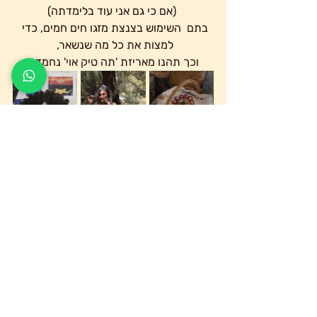
 (אם כי גם אני עוד בלימדתה)
בתם  השימוש בצנצת מזגו חים חמים, כדי 
למצות את כל מה שנשאר, 
וכך תהנו מאריזת 'תה טיק אוי' נחמד.  
יצויין עוד, שאני נוטלת את הדבש, רק כחודש 
ובנתיים כמות האנשים שלוקחת אותה לא 
מהווה אינדקציה שראויה לשיתוף כאן 
מה שאומר, שעד לפרסום המאמר הבא, 
אנחנו חוזרים במעגליות, 
לתחילת המאמר:
 אחריות והקשבה, ניהול יומן ותקשורת 
וערבות מצד היצרן.