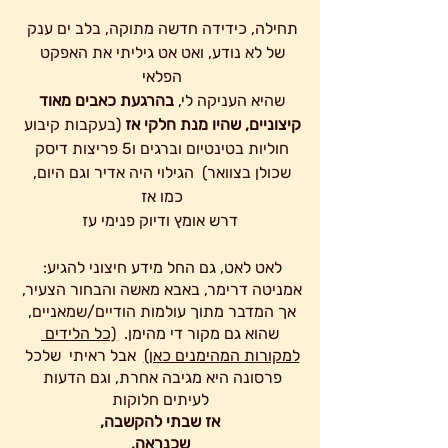
תחילה, כידידה חדשה מתוקה, בלב ים ענק 
של לא נודע, ואט אט גיליתי את האפקט 
הפלאי 
שהיא העניקה לי, 
בהרגעת כאבים מאוד 
קיצוניים, שהיו מנת חלקי אז
 (בעקבות קיבוע 
חוליות בטינטיום וברגים ו5 פריצות דיסק 
שכולן בצוואר)  הגילוי היה אדיר וגם היום, 
כמו אז 
 דרש אומץ ודיוק פנימי עז 
לאט לאט, גם החל מידע חיצוני להגיע: 
אמניטה דרימר, באבא מאשה והבחור הצעיר, 
אך המדבר מתוך עולמות הודיים/שמאניים, 
שהוא גם מקור די מהימן. 
(כל הלידים 
למקורות המהימנים כאן)
  אבל ראיתי  שלכל 
פרסונה היא מגיבה אחרת, וגם הדעות 
לעיתים חלוקות
אז שבתי להקשבה, 
שכנראה,