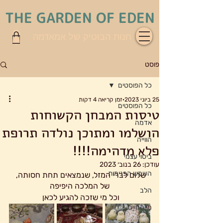
THE GARDEN OF EDEN
חנות הבוטיק של אמאדמה
פוסט
כל הפוסטים
25 ביוני 2023
זמן קריאה 4 דקות
כל הפוסטים
טיסות המבחן הקשוחות
אדמה
הושלמו ומתוכן נולדה תרופת
הווייה
פלא מדהימה!!!!
ביטוי עצמי
עודכן:
26 בנוב׳ 2023
השמש הפנימית
שלום לברי המזל, שנמצאים תחת חסותה, 
של המלכה היפיפה
הלב
וכל מי שזכה להגיע לכאן 
מי החיים