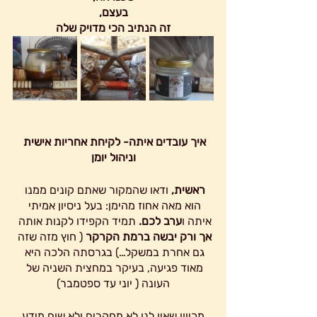
 בעצם, 
זה הנתיב הכי מדויק שלה
איך עובדים איתה- לקיחת אחריות אישית 
וניהול יומן
ראשית, 
ודאו שהמקור שאתם קונים ממנו 
הוא מאה אחוז מהימן: בעל ניסיון אמיתי 
איתה ו
ערב לכם. 
תמיד הקפידו לקנות אותה
אך ורק יבשה ברמת הקרקר
 ( חוץ מזה שזה 
גם אחרת במשקל…) בגרסתה הלכה היא 
מאוד פגיעה, בעיקר במחצית השניה של 
העונה ( יוני עד ספטמבר)
 מכיוון שאין לנו לא מחקרים ולא שום מידע 