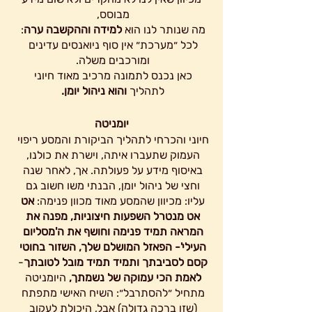
מבוסס, 
מה שנותר לנו הוא 
למידה וההקשבה ערה
: 
לכל ״מערכת״ אין סוף ניואנסים עדינים 
ומורכבים משלה. 
כאן נכנס לתמונה מרכיב מאוד חיוני 
לתהליך
 והוא ניהול יומן.
יומניטה
חיוני והכרחי לתהליך הביקורת והמסע ריפוי 
העמוק שתעברו איתה, וישרת את כולנו, 
באיסוף מידע על פעולתה. אך, לאחר שנה 
וחצי של ניהול יומן, הבנתי משו חשוב גם 
עליו: מכיוון שהמסע מאוד מכוון פנימה: 
אט 
אט מנטרל השפעות חיצוניות, מפנה את 
המראה תמיד פנימה וחושף את ה'מסליום 
העילי'- הפאזל המושלם שלך, השזור בחוטי 
קסם לסביבתך ותמיד תמיד מובל לטובתך
- 
לאמת הכי עמוקה של נשמתך,
 היומניטה 
מתחיל ״להסתרבל״: השיח האישי מתפתח 
(שזו ברכה גדולה) אבל, היכולת לעקוב 