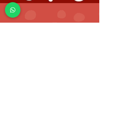
באיכות ללא פשרות, גם הם, נבחרו
ונרקחו באהבה ובדיוק:
שמן
חוחובה, חמאת שיאה, שמן
ברשת
אובליפיחה וויטמין E —
שילוב עשיר
המעניק לעור תחושת הזנה, רכות,
טיפוח וזוהר טבעי.
"הלוטוס הוורוד" הוא יותר מקרם
פנים — זהו טקס טיפוח של חיבור
לעצמך, רגע של אהבה, הזנה, רכות
איסוף עצמי
והתמסרות והכרה ביופי הטבעי שבך.
פ"ח, כליל
הוראות שימוש
בשעות אחר הצהריים (או כ־3 שעות
לפני השינה):
• לנקות היטב את עור הפנים.
• מומלץ לשלב מסכת ספיחת רעלים
אחת לשלושה ימים, כחלק מטקס