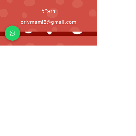
מה שלא מזין אותך, ולחבר אותך,
למיסליום של הקריסטל
דוא"ל
orlymami8@gmail.com
תחושי את נוכחותי העדינה רק כ5
שעות מהרגע שהכנסת אותי לגופך
ואשהה איתך במשך 24 שעות לפחות,
אם לא תקחי, ממני, עוד מנה
ברשת
(כדי להכיר אותי ואת עצמך לעומק
נזדקק לצאת למסע יותר מעמיק
וארוך אבל רציתי שרק תרגישי אותי
קצת, בת אדמה אהובה)
איסוף עצמי
פ"ח, כליל
שלום ונעים לי מאוד
אני לוטוס כחולה, מגיעה מהנילוס
שבמצריים, מציפה אותך ואותי