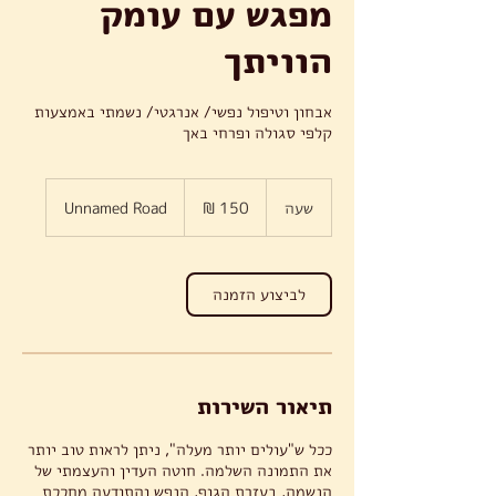
מפגש עם עומק
הוויתך
אבחון וטיפול נפשי/ אנרגטי/ נשמתי באמצעות
קלפי סגולה ופרחי באך
150
שקלים
שעה
ש
Unnamed Road
חדשים
ע
לביצוע הזמנה
תיאור השירות
ככל ש"עולים יותר מעלה", ניתן לראות טוב יותר
את התמונה השלמה. חוטה העדין והעצמתי של
הנשמה, בעזרת הגוף, הנפש והתודעה מחככת