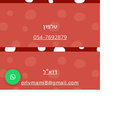
טלפון
054-7692879
דוא"ל
orlymami8@gmail.com
ברשת