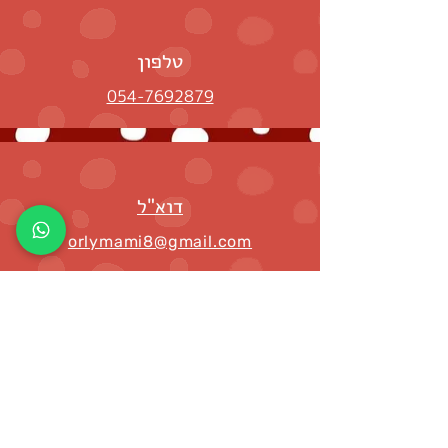
טלפון
054-7692879
דוא"ל
orlymami8@gmail.com
ברשת