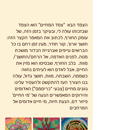
הצמד הבא  "צמד המחיים" הוא הצמד 
שבזכותו עולה לי, ובעיקר בזמן הזה, של 
עומק החורף, לכתוב את המאמר הקצר הזה: 
חושך ארוך, קור חודר, מעין זמן רחם בו כל 
הברואים עייפים ואנרגיית הכדור מושכת 
מטה, לפנים האדמה, אל הרחם/החושך/ 
מוות.  בלב החורף, שבסיסו הוא מזין את 
החיים, אבל לאדם הוא לעיתים נחווה 
כשממה, השבתה, מוות, חושך גדול, עולה 
בנו הצורך העז להתקשט ולהעטיר עלינו 
גוונים מחיים (צבעי "כריסמס") האדומים 
והירוקים המאפשרים הנעה של 'מי החיים' 
פיזור דם, הנעת חיות, מי חיים אדומים אל 
המרחבים 