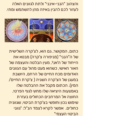
והצהוב "הנני-אינני" ולתת לגוונים האלה 
לעזור לכם להבין באיזה מהן להשתמש ומתי.
כתום, המקושר, גם הוא, לצ'קרה השלישית 
של ה"הנני" (מניפורה צ'קרה) מבטא את 
הייחוד של ה'אני', מעין הבלטה והעצמה של 
האור האישי, כשהוא מעט מהול עם הגוונים 
האדומים מכח החיים של הרחם, היושבת 
במעגן של הצ'קרה השניה ( צ'קרת החיים/ 
המין). הכתום מקבל את ההבלטה שלו 
באמצעות היציאה שלו מחוץ לגוף הפרטי, 
החוצה אל המרחבים הכחולים בעזרת 
שימוש נכון וחופשי בצ'קרת הביטוי, שגווניה 
כחולים.  אפשר לקרא לצמד הנ''ל: "גווני 
הביטוי העצמי"