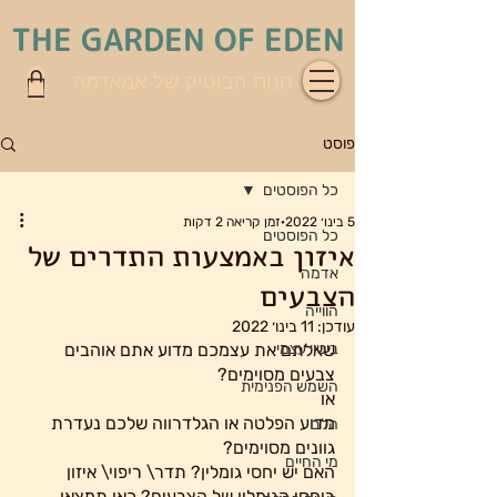
THE GARDEN OF EDEN
חנות הבוטיק של אמאדמה
פוסט
כל הפוסטים
5 בינו׳ 2022
זמן קריאה 2 דקות
כל הפוסטים
איזון באמצעות התדרים של
אדמה
הצבעים
הווייה
עודכן:
11 בינו׳ 2022
ביטוי עצמי
שאלתם את עצמכם מדוע אתם אוהבים 
צבעים מסוימים? 
השמש הפנימית
או 
מדוע הפלטה או הגלדרווה שלכם נעדרת 
הלב
גוונים מסוימים? 
מי החיים
האם יש יחסי גומלין? תדר\ ריפוי\ איזון 
ביחסי הגומלין של הצבעים? כאן תמצאו 