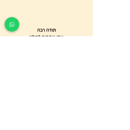
תודה רבה
 אמן שתהיה לכולנו
 שנה של השלמה שלמה.
#חדשיהשמה
#חודשאב
#קונדליני
#יוגה
#ירחמלא
#אמאאדמה
פוסטים אחרונים
הצג הכול