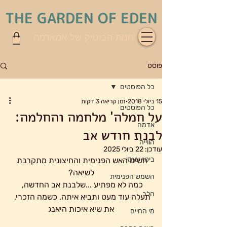
THE GARDEN OF EDEN
חנות הבוטיק של אמאדמה
פוסט
כל הפוסטים
15 ביולי 2018
זמן קריאה 3 דקות
כל הפוסטים
על חמלה' מלחמה והחלמה:
אדמה
לבנת חודש אב
הווייה
עודכן:
22 ביולי 2025
ביטוי עצמי
חשים האש הפנימית והחיצונית מתקרבת 
לשיאה?
השמש הפנימית
כמה לא מפתיע ...שלבנת אב החדשה, 
הלב
תעלה עוד מעט ותביא איתה, כשמה הזכרי, 
את שיא איכות היאנג
מי החיים