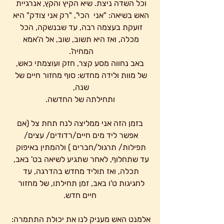
וכל השדה ניצת. שיא הקיץ והקץ, אנרגיית 
האש בשיאה: "אני  הכי", "רק אני צודק" היא 
זועקת בעצמה רבה, עד שבנשקה, הכל 
מכלה, ואז היא תשוב, שוב, אל ה'אמא 
המחיה'. 
 באב נחווה מסע קצר, חזק ועוצמתי כאש, 
של מוות ולידה מחדש: סוף מחזור חיים של 
שנה, 
ותחילתה של החדשה.
 בזמן הזה אני ממליצה לנח תחת צל (אם 
אפשר ליד מים חיים/רדודים/ עצים/ 
תפילות/ תרגול/חברים ) ולהמתין באיפוק 
עד שתחלוף, לאחר שתגיע לשיאה בט' באב, 
תכלה, ואז תוליד מחדש בהדרגה, עד 
לחגיגות ט'ו באב, זמן תחילתו, של מחזור 
חיים חדש.
אלמנט האש מעניק לנו את יכולת התתמרה: 