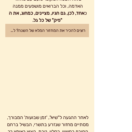
האדמה, וכל הברואים מושפעים ממנה 
כ
אחד, לכן, גם חגיו, מציינים, כמחוג, את ה 
"פיק" של כל גל.
רוצים להכיר את המחזור המלא של השנה? למאמר המתומצת, הקישו כאן
לאחר ההגעה ל"שיא", 'זמן שבועות' המבורך, 
מסתיים מחזור שנזרע בתשרי, הבשיל ברחם 
החורף בחשוון, כסליו, טבת, הציץ באומץ רב 