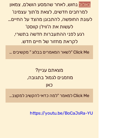
באלול
נחוש, לאחר שהמסע הושלם, צמאון 
למרחבים חדשים, לצאת מ'תוך עצמינו' 
לעונת החופשה, להתבונן מהצד על החיים… 
לעשות את ה'וויז'ן קווסט'
רגע לפני ההתעברות חדשה בתשרי,
לקראת מחזור של חיים חדש.
Click Me "לשאר המאמרים בבלוג " מקשיבים למקצבים טבעיים
מצאתם עניין?
מוזמנים לגמול בתגובה, 
כאן
Click Me למאמר "למה כדאי להקשיב למקצבים טבעיים/ מעגליים הקישו כאן
https://youtu.be/BoCaJsRa-YU