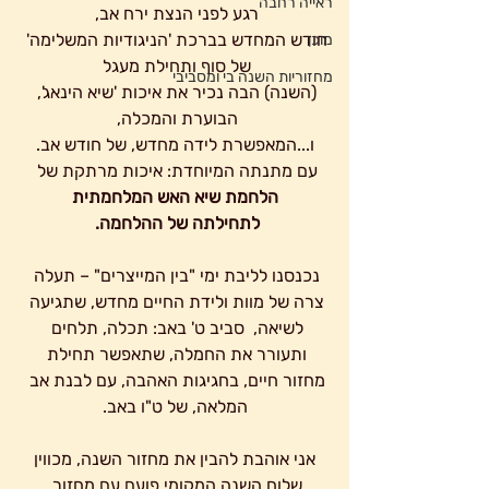
ראייה רחבה
רגע לפני הנצת ירח אב, 
חודש המחדש בברכת 'הניגודיות המשלימה' 
מוכן
של סוף ותחילת מעגל 
מחזוריות השנה בי ומסביבי
(השנה) הבה נכיר את איכות 'שיא הינאג', 
הבוערת והמכלה, 
ו...המאפשרת לידה מחדש, של חודש אב.
עם מתנתה המיוחדת: איכות מרתקת של
הלחמת שיא האש המלחמתית
לתחילתה של ההלחמה. 
נכנסנו לליבת ימי "בין המייצרים" – תעלה 
צרה של מוות ולידת החיים מחדש, שתגיעה 
לשיאה,  סביב ט' באב: תכלה, תלחים 
ותעורר את החמלה, שתאפשר תחילת 
מחזור חיים, בחגיגות האהבה, עם לבנת אב 
המלאה, של ט"ו באב.
 אני אוהבת להבין את מחזור השנה, מכווין 
שלוח השנה המקומי פועם עם מחזור 